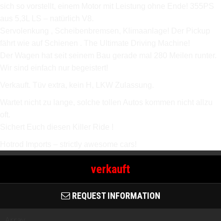
sich so vorstellt, einem Motor mit Leistung ohne Ende! 355PS
aus 5,3L LS – natürlich V8.
Servolenkung , Scheibenbremsen, Klimaanlage! Der Pickup
fährt wie auf Schienen . The Ultimate Driving Machine!
Der Wagen hat seit seinem Bau gerade mal 280 Meilen runter.
Wir sind einfach nur begeistert!
Verkauft. Tüv extra, kein H, LKW Zulassung.
Wartet nicht zu lange, solche tollen Autos kommen nicht allzu
oft.
Sichert Euch diesen Killer Ride !
Hotrod Imports – strictly awesome cars!
verkauft
REQUEST INFORMATION
Array