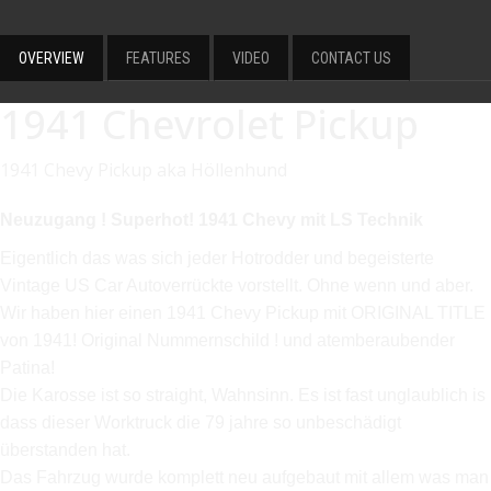
OVERVIEW
FEATURES
VIDEO
CONTACT US
1941 Chevrolet Pickup
1941 Chevy Pickup aka Höllenhund
Neuzugang ! Superhot! 1941 Chevy mit LS Technik
Eigentlich das was sich jeder Hotrodder und begeisterte
Vintage US Car Autoverrückte vorstellt. Ohne wenn und aber.
Wir haben hier einen 1941 Chevy Pickup mit ORIGINAL TITLE
von 1941! Original Nummernschild ! und atemberaubender
Patina!
Die Karosse ist so straight, Wahnsinn. Es ist fast unglaublich is
dass dieser Worktruck die 79 jahre so unbeschädigt
überstanden hat.
Das Fahrzug wurde komplett neu aufgebaut mit allem was man