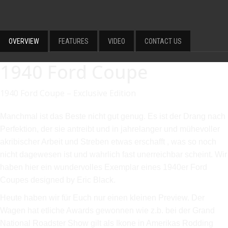
OVERVIEW
FEATURES
VIDEO
CONTACT US
1940 Ford Coupe
1940 Ford Coupe – Exclusive Edition
Manchmal ist das Beste nicht gut genug. Es ist der Drang nach
Perfektion, der sie antreibt und in jahrelanger und mühevoller
akribischer Arbeit und Streben etwas erschafft , was so noch
nicht dagewesen ist und wahrlich fast unerreichbar scheint. Wir
haben hier ein wundervolles Exemplar eines 1940er Ford
Coupes designed by Eric Black.
Heute haben wir für Euch nur einen kleinen Preview. Der
Wagen hat etliche Awards gewonnen wie z.b. bei der Grand
National Roadster Show gilt als Ikone in Amerikas Rodding