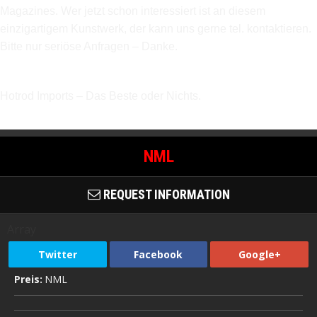
Magazines. Wer jetzt schon interessiert ist an diesem
einzigartigem Kunstwerk, der kann uns gerne tel. kontaktieren.
Bitte nur seriöse Anfragen – Danke.
Hotrod Imports – Das Beste oder Nichts.
NML
REQUEST INFORMATION
Array
Twitter
Facebook
Google+
Preis:
NML