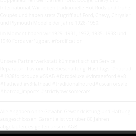
Doppelkabinen der Marken Ford, Dodge, Chevy und
International. Wir lieben traditionelle Hot Rods und frühe
Coupès und haben stets Zugriff auf Ford, Chevy, Chrysler
und Plymouth Modelle der Jahre 1928-1950.
Im Moment haben wir 1929, 1931, 1932, 1935, 1938 und
1940 Fords verfügbar. #fordification
Unsere Partnerwerkstatt kümmert sich um Service,
Reparatur, Tüv und Teilebeschaffung. Hashtags: #hotrod
#1938fordcoupe #59AB #forddeluxe #vintageford #v8
#flathead #v8flathead #traditionalhotrod#uscarforsale
#hotrod_imports #strictlyawesomecars
Alle Angaben ohne Gewähr. Gewährleistung und Haftung
ausgeschlossen. Garantie ist vor über 80 Jahren
abgelaufen. es gelten unsere AGB