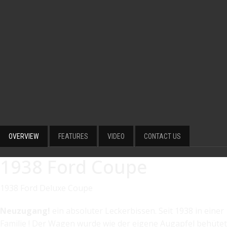
OVERVIEW
FEATURES
VIDEO
CONTACT US
1938 Ford Coupe
1938 Ford Deluxe Coupe
Neuzugang!
ein absoluter Leckerbissen. Seit 1938 in einer
Familie ! Der Wagen wurde wie der eigene Augapfel behütet