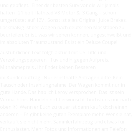
und gepflegt. Einer der besten Survivor die wir jemals
hatten. 21 bolt Flathead V8 Motor & 3 Gang – schon
umgerüstet auf 12V . Sonst ist alles Original. Juice Brakes.
Lackmäßig ist der Wagen nach deutschen Masstäben zu
beurteilen. Er ist, was wir sehen können, ungeschweißt und
im absoluten Traumzustand. Es ist ein Deluxe Coupe!
ausführlicher Text folgt. aktuell mit US Title und
Verzollungspapieren . Tüv und H gegen Aufpreis.
Mitnahmepreis . Ihr findet keinen Besseren.
im Kundenauftrag. Nur ernsthafte Anfragen bitte. Kein
Tausch oder Inzahlungnahme. Der Wagen kommt nur in
gute Hände. Das hab ich Leroy versprochen. Das ist sein
Vermächtnis. Handeln nicht erwünscht. höchstens nur nach
oben 🙂 Wenn er Euch zu teuer ist dann kauft doch einen
anderen – Es gibt keine guten Exemplare mehr. Wer sie hat,
verkauft sie nicht mehr. Sammlerfahrzeug und etwas für
Enthusiasten. Mehr Fotos und Informationen am Telefon.