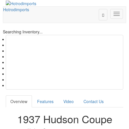
Hotrodimports
Toggle
Toggle
Search
naviga
Searching Inventory...
Overview
Features
Video
Contact Us
1937 Hudson Coupe