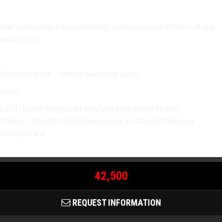
Wer jetzt schon nassgeschwitzt auf den wagen ist der ruft uns
einfach an!
Hotrod Imports – strictly awesome cars!
insta:
#1937panel #fordpanel #earlyford #delivery #panel
#hotrod_imports #strictlyawesomecars #werbefahrzeug
#shoptruck #
42,500
REQUEST INFORMATION