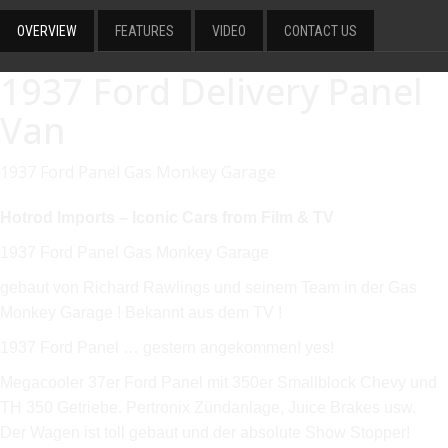
OVERVIEW
FEATURES
VIDEO
CONTACT US
1937 Ford Delivery Panel
Van
1937 Ford Panel Gas Monkey Garage
Hotrod Imports – Iconic Cars from Film & TV
1937 Ford Panel Gas Monkey Garage
gebaut von Richard Rawlings und seinem Team in der Gas
Monkey Garage ! Bekannt aus dem TV !
1937 Ford Panel … gestern angekommen! yes!
Megacooler 37er Ford Panel mit 350er Smallblock Chevy und
TH 350 Getriebe. Pertronix Zündanlage, Juice Brakes usw.
Der Wagen ist toll gebaut und der absolute Show Stopper!