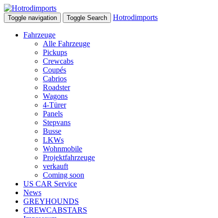
Hotrodimports
Toggle navigation
Toggle Search
Fahrzeuge
Alle Fahrzeuge
Pickups
Crewcabs
Coupés
Cabrios
Roadster
Wagons
4-Türer
Panels
Stepvans
Busse
LKWs
Wohnmobile
Projektfahrzeuge
verkauft
Coming soon
US CAR Service
News
GREYHOUNDS
CREWCABSTARS