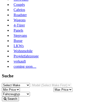
Coupès
Cabrios
Roadster
Wagons
4-Türer
Panels
Stepvans
Busse
LKWs
Wohnmobile
Projektfahrzeuge
verkauft
coming soon…
Suche
Search