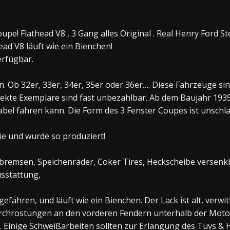
upe! Flathead V8 , 3 Gang alles Original . Real Henry Ford Ste
ead V8 läuft wie ein Bienchen!
erfügbar.
rn. Ob 32er, 33er, 34er, 35er oder 36er…. Diese Fahrzeuge 
fekte Exemplare sind fast unbezahlbar. Ab dem Baujahr 19
tabel fahren kann. Die Form des 3 Fenster Coupes ist unsch
rie und wurde so produziert!
ebremsen, Speichenräder, Coker Tires, Heckscheibe versenk
sstattung,
fahren, und läuft wie ein Bienchen. Der Lack ist alt, verwitt
 Durchrostungen an den vorderen Fendern unterhalb der Mot
 Einige Schweißarbeiten sollten zur Erlangung des Tüvs &