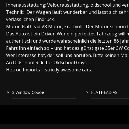
Innenausstattung: Velourausstattung, oldschool und verb
Technik: Der Wagen läuft wunderbar und lässt sich seh
verlässlichen Eindruck.
Motor: Flathead V8 Motor, kraftvoll , Der Motor schnorrt
Das Auto ist ein Driver. Wer ein perfektes Fahrzeug will m
authentisch und wurde wahrscheinlich die letzten 86 Jahr
Fahrt Ihn einfach so – und hat das günstigste 35er 3W C
Wer Interesse hat, der soll uns anrufen. Bitte keinen Mail
An Oldschool Ride for Oldschool Guys….
Hotrod Imports – strictly awesome cars.
3 Window Couoe
FLATHEAD V8
Fehler:
Kontaktformular wurde nicht gefunden.