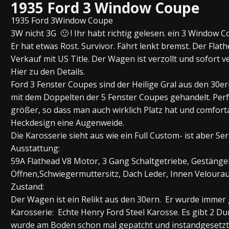
1935 Ford 3 Window Coupe
1935 Ford 3Window Coupe
3W nicht 3G 🙂 ! Ihr habt richtig gelesen. ein 3 Window Co
Er hat etwas Rost. Survivor. Fährt lenkt bremst. Der Flath
Verkauf mit US Title. Der Wagen ist verzollt und sofort v
Hier zu den Details.
Ford 3 Fenster Coupes sind der Heilige Gral aus den 30e
mit dem Doppelten der 5 Fenster Coupes gehandelt. Per
größer, so dass man auch wirklich Platz hat und comfor
Heckdesign eine Augenweide.
Die Karosserie sieht aus wie ein Full Custom- ist aber Se
Ausstattung:
59A Flathead V8 Motor, 3 Gang Schaltgetriebe, Gestäng
Öffnen,Schwiegermuttersitz, Dach Leder, Innen Velourau
Zustand:
Der Wagen ist ein Relikt aus den 30ern. Er wurde immer ge
Karosserie: Echte Henry Ford Steel Karosse. Es gibt 2
wurde am Boden schon mal gepatcht und instandgesetzt.