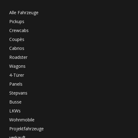
Alle Fahrzeuge
Pickups
Crewcabs
Coupès
Cabrios
Roadster
Wagons
4-Türer
Panels
Stepvans
Busse
LKWs
Wohnmobile
Projektfahrzeuge
verkauft