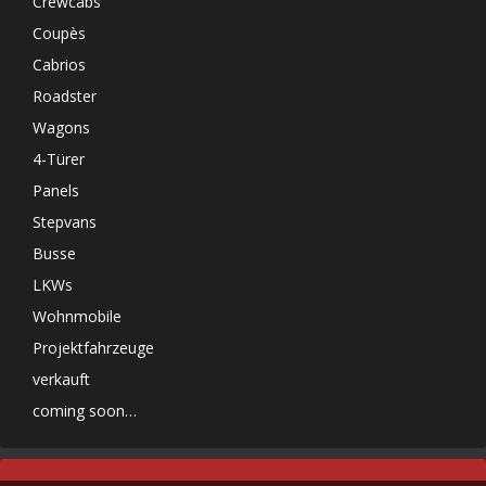
Crewcabs
Coupès
Cabrios
Roadster
Wagons
4-Türer
Panels
Stepvans
Busse
LKWs
Wohnmobile
Projektfahrzeuge
verkauft
coming soon…