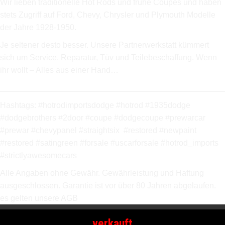
Wir lieben traditionelle Hot Rods und frühe Coupès und haben
stets Zugriff auf Ford, Chevy, Chrysler und Plymouth Modelle
der Jahre 1928-1950.
Je seltener desto besser. Unsere Partnerwerkstatt kümmert
sich um Service, Reparatur, Tüv und Teilebeschaffung. Wenn
ihr wollt – Alles aus einer Hand…
_________________________________________________
Hashtags: #hotrodimportsdodge #hotrod #1935dodge
#dodgebrothers #2door #coupe #dodgecoupe #prewarcar
#prewar #chevypanel #straightsix #restored #newpaint
#restored #satingreen #forsale #uscarforsale #hotrod_imports
#strictlyawesomecars
Alle Angaben ohne Gewähr. Gewährleistung und Haftung
ausgeschlossen. Garantie ist vor über 80 Jahren abgelaufen.
es gelten unsere AGB
verkauft