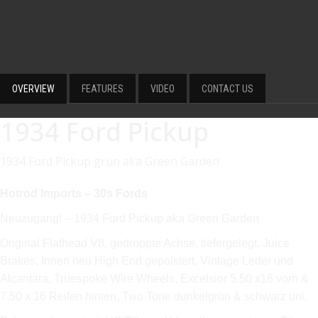
OVERVIEW
FEATURES
VIDEO
CONTACT US
1934 Ford Pickup
1934 Ford Pickup grün aka Green Garden
Hotrod Imports – 30s Fords
Neuzugang! – 1934 Ford Pickup aka Green Garden
Original Flathead V8, gedroppte Achse, tiefergelegt, Juice
Brakes, Innen neu High End gepolstert, Vintage Leder und
Alcantara, Truespoke Wire Wheels, Excelsior 5.50 x16 vorn &
7.50 x 16 Reifen hinten, Two Tone dunkelgrün & schwarz uni.