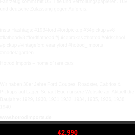
Fahrzeug kommt mit US Title und Verzollungspapieren. Tüv
und deutsche Zulassung gegen Aufpreis.
insta Hashtags: #1934ford #fordpickup #34pickup #v8
#flatheadv8 #fordflathead #juicebrakes #hotrod #oldschool
#pickup #vintageford #earlyford #hotrod_imports
#modelagarden
Hotrod Imports – home of rare cars
Wir haben 30er Jahre Ford Coupes, Roadster, Cabrios &
Pickups auf Lager. Schaut Euch unsere Website an.
Aktuell die
Baujahre: 1929, 1930, 1931 1932, 1934, 1935, 1936, 1938,
1940
www.hotrodimports.de
42,990