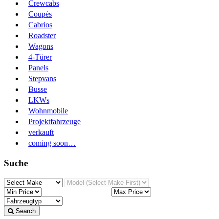
Crewcabs
Coupès
Cabrios
Roadster
Wagons
4-Türer
Panels
Stepvans
Busse
LKWs
Wohnmobile
Projektfahrzeuge
verkauft
coming soon…
Suche
Search