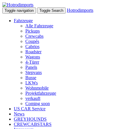
Hotrodimports
Toggle navigation
Toggle Search
Fahrzeuge
Alle Fahrzeuge
Pickups
Crewcabs
Coupés
Cabrios
Roadster
Wagons
4-Türer
Panels
Stepvans
Busse
LKWs
Wohnmobile
Projektfahrzeuge
verkauft
Coming soon
US CAR Service
News
GREYHOUNDS
CREWCABSTARS