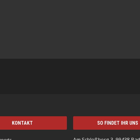
KONTAKT
SO FINDET IHR UNS
Am Schloßberg 3, 99438 Bad
mports