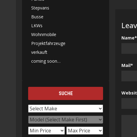
Stepvans
Busse
Leav
LKWs
Wohnmobile
Name*
Projektfahrzeuge
verkauft
coming soon…
Mail*
Websi
SUCHE