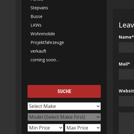
Stepvans
Busse
Leav
LKWs
Wohnmobile
Name*
Projektfahrzeuge
verkauft
coming soon…
Mail*
Websi
SUCHE