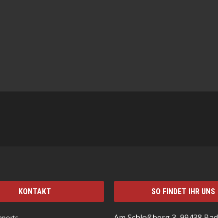
KONTAKT
SO FINDET IHR UNS
Am Schloßberg 3, 99438 Bad
mports