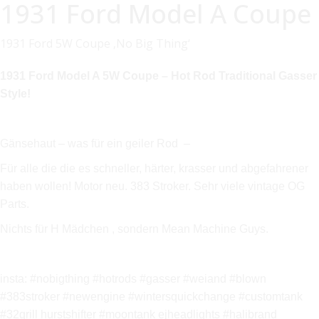
1931 Ford Model A Coupe
1931 Ford 5W Coupe ‚No Big Thing‘
1931 Ford Model A 5W Coupe – Hot Rod Traditional Gasser
Style!
Gänsehaut – was für ein geiler Rod –
Für alle die die es schneller, härter, krasser und abgefahrener
haben wollen! Motor neu. 383 Stroker. Sehr viele vintage OG
Parts.
Nichts für H Mädchen , sondern Mean Machine Guys.
insta:
#nobigthing #hotrods #gasser #weiand #blown
#383stroker #newengine #wintersquickchange #customtank
#32grill hurstshifter #moontank ejheadlights #halibrand