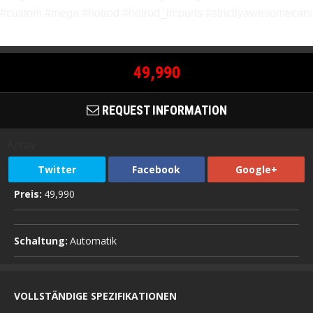
#custom #mega #hotrod #hotrod_imports #strictlyawesomecars
49,990
REQUEST INFORMATION
Array
Twitter
Facebook
Google+
Preis:
49,990
Schaltung:
Automatik
VOLLSTÄNDIGE SPEZIFIKATIONEN