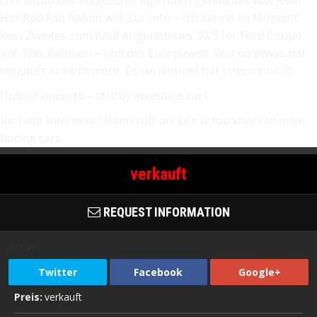
Das Setup des Wagens ist eigentlich genau das was jeder
Hot Rod Fan haben will. Zur Info – Ich kenne im Moment
kein Zweites zum Kauf angebotenes 30/31er Ford Coupe
auf 32er Rahmen – und das Europaweit. Wer so etwas hat
verkauft es nicht mehr. Es sei denn er hat schon eins 🙂
Hotrod Imports – strictly awesome cars
Ihr habt Interesse? Dann ruft an. Life is too short to drive
boring cars.
verkauft
REQUEST INFORMATION
Array
Twitter
Facebook
Google+
Preis:
verkauft