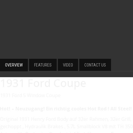
OVERVIEW
FEATURES
VIDEO
CONTACT US
1931 Ford Coupe
1931 Ford 5 Window Coupe
Hot! – Neuzugang! Ein richtig cooles Hot Rod ! All Steel!
Original 1931 Henry Ford Body auf 32er Rahmen, 32er Grill,
gechoppt , Hydraulik Brakes , 5.7L Smallblock V8 mit TH 350