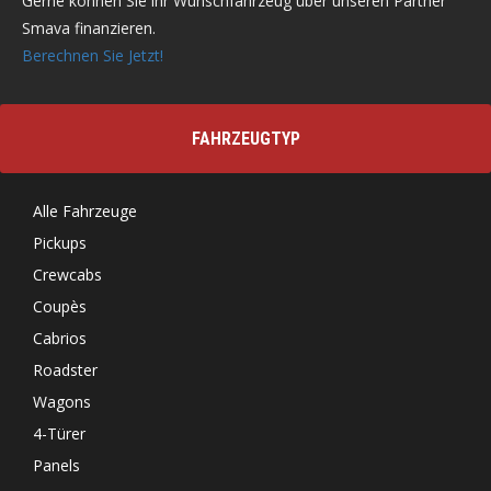
Gerne können Sie ihr Wunschfahrzeug über unseren Partner
Smava finanzieren.
Berechnen Sie Jetzt!
FAHRZEUGTYP
Alle Fahrzeuge
Pickups
Crewcabs
Coupès
Cabrios
Roadster
Wagons
4-Türer
Panels