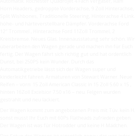
Automatik. Rochester Quadrojet 4 Fach Vergaser, Ram
Horn Headers, gedroppte Vorderachse, 9 Zoll Hinterachse,
Split Wishbones, Traditionelle Steering, Hinterachse 4 Link.
höhe- und härteverstellbare Dämpfer. Vorderachse Ford
12″ Trommel , Hinterachse Ford 11Zoll Trommel, 2
Kreisbremse. Neues Glas. Innenausstatung sehr schön. Wir
überarbeiten den Wagen gerade und machen ihn für Euch
fertig. Der Wagen fährt sich richtig gut und hat ordentlich
Dunst, bei 250PS kein Wunder. Durch das
Automatikgetriebe lässt sich der Wagen super und
kinderleicht fahren. Armaturen von Stewart Warner. Neue
Reifen – vorn: 15 Zoll American Classic in 15 Zoll 5.60 x 15 ,
hinten 16Zoll Excelsior 7.50 x16 – neu. Felgen wurden
gestrahlt und neu lackiert.
Der Wagen kommt zum angebotenen Preis mit Tüv. kein H.
sonst müsst Ihr Euch mit 60Ps Flatheads zufrieden geben.
Der Wagen ist was für Hotrodder und keine H Mädchen.