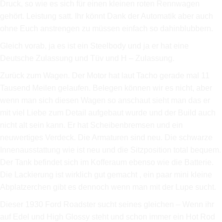
Druck, so wie es sich für einen kleinen roten Rennwagen
gehört. Leistung satt.
Ihr könnt Dank der Automatik aber auch
ohne Euch anstrengen zu müssen einfach so dahinblubbern.
Gleich vorab, ja es ist ein Steelbody und ja er hat eine
Deutsche Zulassung und Tüv und H – Zulassung.
Zurück zum Wagen. Der Motor hat laut Tacho gerade mal 11
Tausend Meilen gelaufen. Belegen können wir es nicht, aber
wenn man sich diesen Wagen so anschaut sieht man das er
mit viel Liebe zum Detail aufgebaut wurde und der Build auch
nicht alt sein kann. Er hat Scheibenbremsen und ein
neuwertiges Verdeck. Die Armaturen sind neu. Die schwarze
Innenausstattung wie ist neu und die Sitzposition total bequem.
Der Tank befindet sich im Kofferaum ebenso wie die Batterie.
Die Lackierung ist wirklich gut gemacht , ein paar mini kleine
Abplatzerchen gibt es dennoch wenn man mit der Lupe sucht.
Dieser 1930 Ford Roadster sucht seines gleichen – Wenn ihr
auf Edel und High Glossy steht und schon immer ein Hot Rod