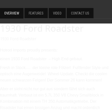
OVERVIEW
FEATURES
VIDEO
CONTACT US
1930 Ford Roadster
1930 Ford Roadster
Hotrod Imports proudly presents:
einen 1930 Ford Roadster – High End gebaut.
Fresh in Stock…. der kleine rote Flitzer!
Fullfender Style und
optisch eine Augenweide! Wheel Update. Checkt die coolen
neuen schwarzen Felgen! Der Sommer 26 kann kommen!
Aber er sieht nicht nur gut aus sondern fährt sich auch
traumhaft. Verbaut ist ein 5.7L 350 V8 Chevy Smallblock in
Kombination mit einem TH 350 Automatikgetriebe. Der
Roadster hat einen bissigen Anzug und macht ordentlich