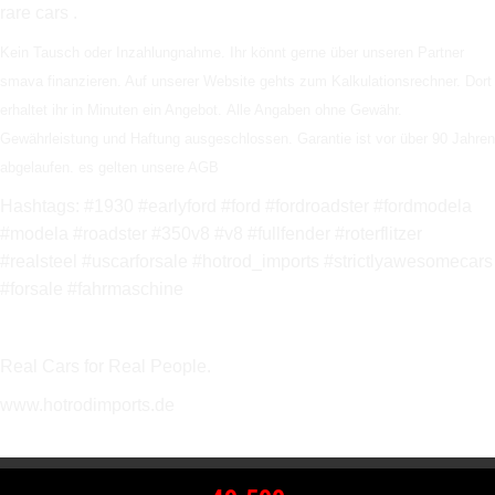
rare cars .
Kein Tausch oder Inzahlungnahme. Ihr könnt gerne über unseren Partner
smava finanzieren. Auf unserer Website gehts zum Kalkulationsrechner. Dort
erhaltet ihr in Minuten ein Angebot.
Alle Angaben ohne Gewähr.
Gewährleistung und Haftung ausgeschlossen. Garantie ist vor über 90 Jahren
abgelaufen. es gelten unsere AGB
Hashtags: #1930 #earlyford #ford #fordroadster #fordmodela
#modela #roadster #350v8 #v8 #fullfender #roterflitzer
#realsteel #uscarforsale #hotrod_imports #strictlyawesomecars
#forsale #fahrmaschine
Real Cars for Real People.
www.hotrodimports.de