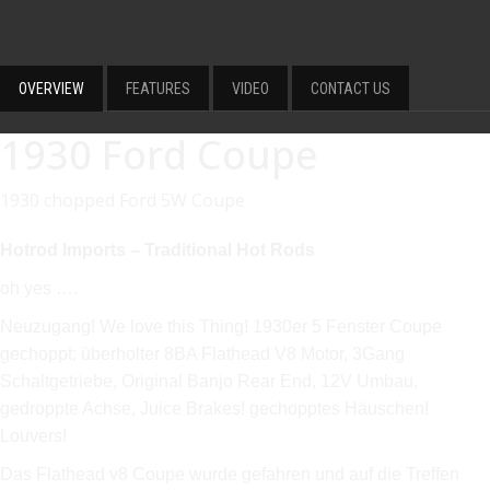
OVERVIEW
FEATURES
VIDEO
CONTACT US
1930 Ford Coupe
1930 chopped Ford 5W Coupe
Hotrod Imports – Traditional Hot Rods
oh yes ….
Neuzugang! We love this Thing! 1930er 5 Fenster Coupe
gechoppt; überholter 8BA Flathead V8 Motor, 3Gang
Schaltgetriebe, Original Banjo Rear End, 12V Umbau,
gedroppte Achse, Juice Brakes! gechopptes Häuschen!
Louvers!
Das Flathead v8 Coupe wurde gefahren und auf die Treffen