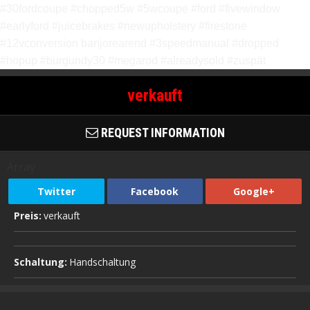
#30fordcoupe #chopped5w #5wcoupe #ford #fivewindow
#earlyford #juicebrakes #newupholstery #firestone
#12vconversion banjorearend #3speedmanual #dropped
#hopup #burgundy30 #megarod #alreadysold #zuspät
verkauft
REQUEST INFORMATION
Array
Twitter
Facebook
Google+
Preis:
verkauft
Schaltung:
Handschaltung