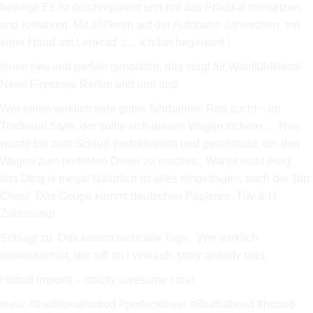
bewegt! Es ist durchrepariert und hat das Prädikat reinsetzen
und losfahren. Mit 100km/h auf der Autobahn dahinrollen, mit
einer Hand am Lenkrad :)… ich bin begeistert !
Innen neu und perfekt gepolstert, das sorgt für Wohlfühlklima!
Neue Firestone Reifen und und und.
Wer einen wirklich sehr guten fahrbahren Rod sucht – im
Tradional Style, der sollte sich diesen Wagen sichern… Hier
wurde bis zum Schluß perfektioniert und geschraubt, um den
Wagen zum perfekten Driver zu machen. Wartet nicht ewig,
das Ding is mega! Natürlich ist alles eingetragen, auch der Top
Chop! Das Coupe kommt deutschen Papieren, Tüv & H
Zulassung!
Schlagt zu. Das kommt nicht alle Tage. Wer wirklich
interessiert ist, der ruft an ! verkauft. sorry already sold.
Hotrod Imports – strictly awesome cars!
insta: #traditionalhotrod #perfectdriver #8baflathead #hotrod