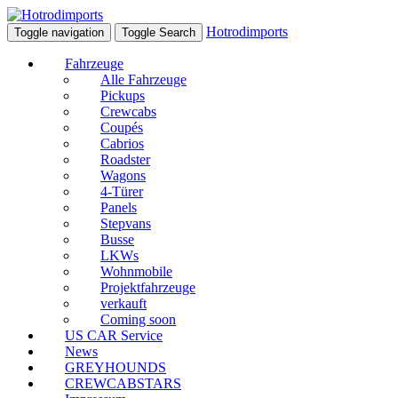
Hotrodimports
Toggle navigation
Toggle Search
Fahrzeuge
Alle Fahrzeuge
Pickups
Crewcabs
Coupés
Cabrios
Roadster
Wagons
4-Türer
Panels
Stepvans
Busse
LKWs
Wohnmobile
Projektfahrzeuge
verkauft
Coming soon
US CAR Service
News
GREYHOUNDS
CREWCABSTARS