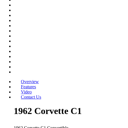
Overview
Features
Video
Contact Us
1962 Corvette C1
1962 Corvette C1 Convertible