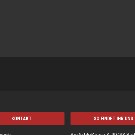
KONTAKT
SO FINDET IHR UNS
Am Schloßberg 3, 99438 Bad
mports