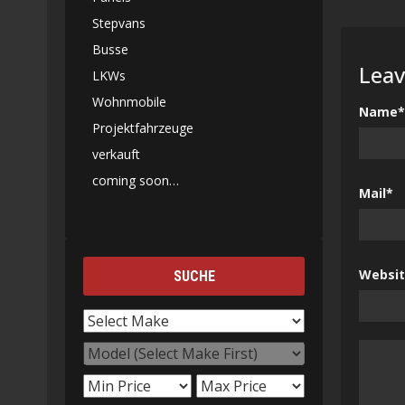
Stepvans
Busse
Leav
LKWs
Wohnmobile
Name*
Projektfahrzeuge
verkauft
coming soon…
Mail*
Websi
SUCHE