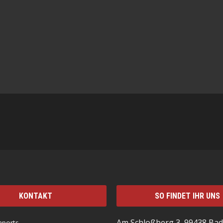
KONTAKT
SO FINDET IHR UNS
Am Schloßberg 3, 99438 Bad
mports