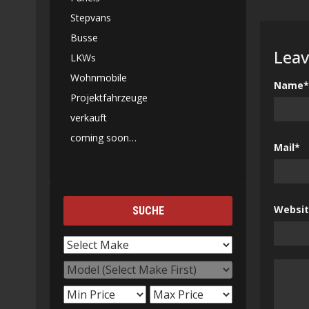
Stepvans
Busse
Leav
LKWs
Wohnmobile
Name*
Projektfahrzeuge
verkauft
coming soon…
Mail*
Websi
SUCHE