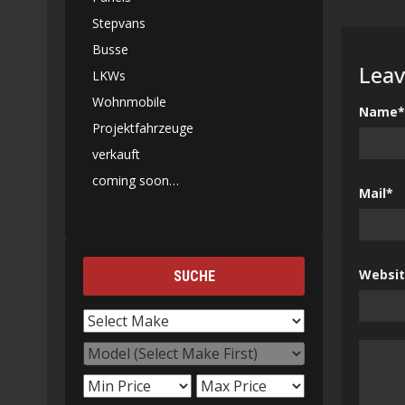
Stepvans
Busse
Leav
LKWs
Wohnmobile
Name*
Projektfahrzeuge
verkauft
coming soon…
Mail*
Websi
SUCHE