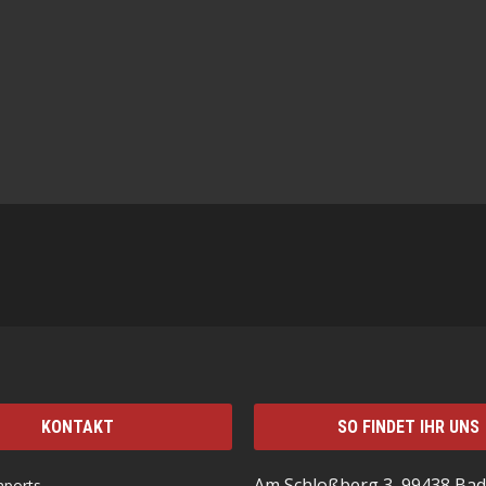
KONTAKT
SO FINDET IHR UNS
Am Schloßberg 3, 99438 Bad
mports