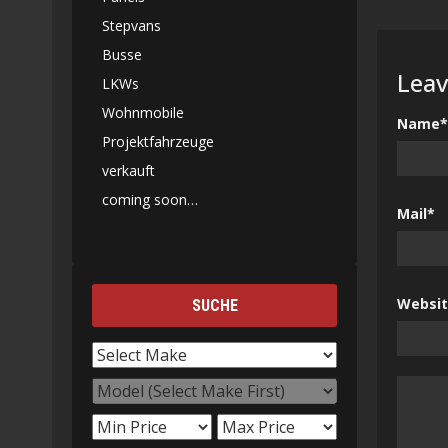
Stepvans
Busse
Leav
LKWs
Wohnmobile
Name*
Projektfahrzeuge
verkauft
coming soon…
Mail*
Websi
SUCHE