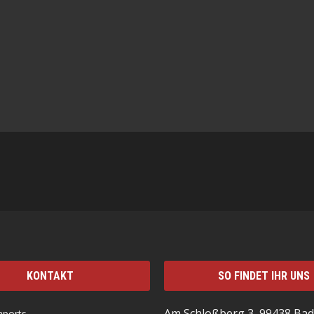
KONTAKT
SO FINDET IHR UNS
Am Schloßberg 3, 99438 Bad
mports