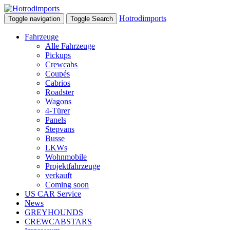
Hotrodimports
Toggle navigation
Toggle Search
Fahrzeuge
Alle Fahrzeuge
Pickups
Crewcabs
Coupés
Cabrios
Roadster
Wagons
4-Türer
Panels
Stepvans
Busse
LKWs
Wohnmobile
Projektfahrzeuge
verkauft
Coming soon
US CAR Service
News
GREYHOUNDS
CREWCABSTARS