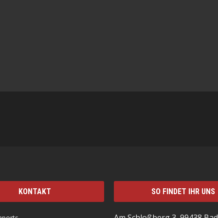
KONTAKT
SO FINDET IHR UNS
Am Schloßberg 3, 99438 Bad
mports