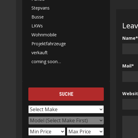
Stepvans
Busse
Leav
LKWs
Wohnmobile
Name*
Projektfahrzeuge
verkauft
coming soon…
Mail*
Websi
SUCHE