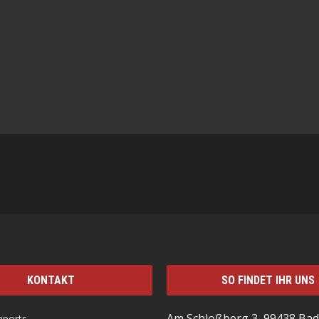
KONTAKT
SO FINDET IHR UNS
Am Schloßberg 3, 99438 Bad
mports