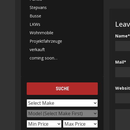
Stepvans
Busse
Leav
LKWs
Wohnmobile
Name*
Projektfahrzeuge
verkauft
coming soon…
Mail*
Websi
SUCHE