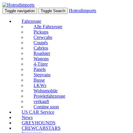
Hotrodimports
Toggle navigation
Toggle Search
Fahrzeuge
Alle Fahrzeuge
Pickups
Crewcabs
Coupés
Cabrios
Roadster
Wagons
4-Türer
Panels
Stepvans
Busse
LKWs
Wohnmobile
Projektfahrzeuge
verkauft
Coming soon
US CAR Service
News
GREYHOUNDS
CREWCABSTARS