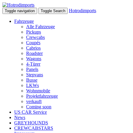
Hotrodimports
Toggle navigation
Toggle Search
Fahrzeuge
Alle Fahrzeuge
Pickups
Crewcabs
Coupés
Cabrios
Roadster
Wagons
4-Türer
Panels
Stepvans
Busse
LKWs
Wohnmobile
Projektfahrzeuge
verkauft
Coming soon
US CAR Service
News
GREYHOUNDS
CREWCABSTARS