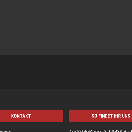
KONTAKT
SO FINDET IHR UNS
Am Schloßberg 3, 99438 Bad
mports