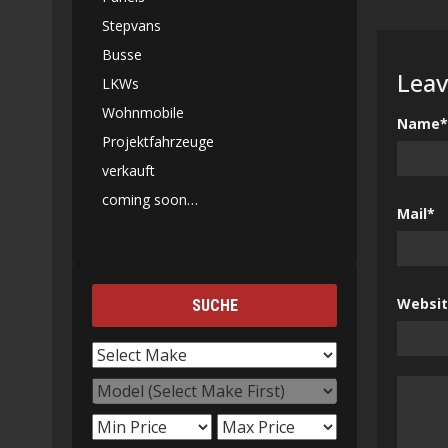
Stepvans
Busse
Leav
LKWs
Wohnmobile
Name*
Projektfahrzeuge
verkauft
coming soon…
Mail*
Websi
SUCHE