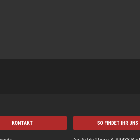
KONTAKT
SO FINDET IHR UNS
Am Schloßberg 3, 99438 Bad
mports