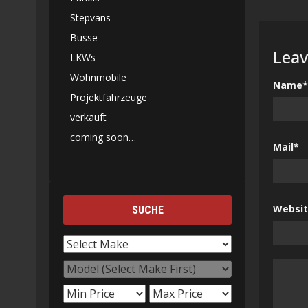
Stepvans
Busse
Leav
LKWs
Wohnmobile
Name*
Projektfahrzeuge
verkauft
coming soon…
Mail*
Websi
SUCHE