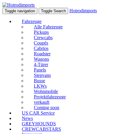
Hotrodimports
Toggle navigation
Toggle Search
Fahrzeuge
Alle Fahrzeuge
Pickups
Crewcabs
Coupés
Cabrios
Roadster
Wagons
4-Türer
Panels
Stepvans
Busse
LKWs
Wohnmobile
Projektfahrzeuge
verkauft
Coming soon
US CAR Service
News
GREYHOUNDS
CREWCABSTARS