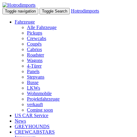
Hotrodimports
Toggle navigation
Toggle Search
Fahrzeuge
Alle Fahrzeuge
Pickups
Crewcabs
Coupés
Cabrios
Roadster
Wagons
4-Türer
Panels
Stepvans
Busse
LKWs
Wohnmobile
Projektfahrzeuge
verkauft
Coming soon
US CAR Service
News
GREYHOUNDS
CREWCABSTARS