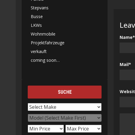
Stepvans
Busse
Leav
LKWs
Wohnmobile
Name*
Projektfahrzeuge
verkauft
coming soon…
Mail*
Websi
SUCHE