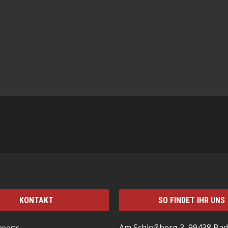
KONTAKT
SO FINDET IHR UNS
Am Schloßberg 3, 99438 Bad
mports