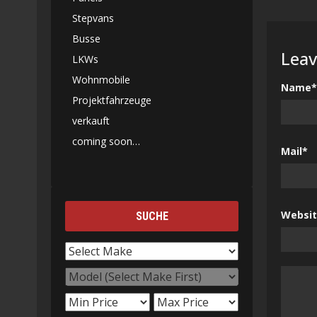
Stepvans
Busse
Leav
LKWs
Wohnmobile
Name*
Projektfahrzeuge
verkauft
coming soon…
Mail*
Websi
SUCHE