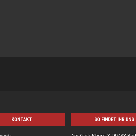
KONTAKT
SO FINDET IHR UNS
Am Schloßberg 3, 99438 Bad
mports