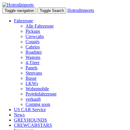
Hotrodimports
Toggle navigation
Toggle Search
Fahrzeuge
Alle Fahrzeuge
Pickups
Crewcabs
Coupés
Cabrios
Roadster
Wagons
4-Türer
Panels
Stepvans
Busse
LKWs
Wohnmobile
Projektfahrzeuge
verkauft
Coming soon
US CAR Service
News
GREYHOUNDS
CREWCABSTARS