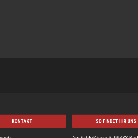
KONTAKT
SO FINDET IHR UNS
Am Schloßberg 3, 99438 Bad
mports