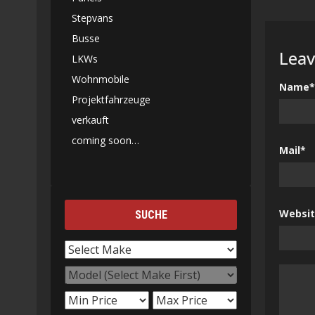
Stepvans
Busse
Leav
LKWs
Wohnmobile
Name*
Projektfahrzeuge
verkauft
coming soon…
Mail*
Websi
SUCHE