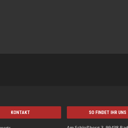
KONTAKT
SO FINDET IHR UNS
Am Schloßberg 3, 99438 Bad
mports