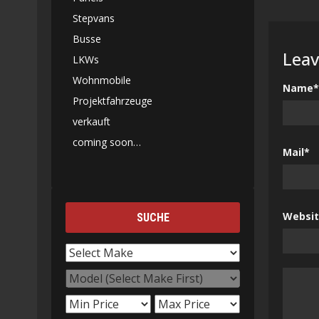
Stepvans
Busse
Leav
LKWs
Wohnmobile
Name*
Projektfahrzeuge
verkauft
coming soon…
Mail*
Websi
SUCHE