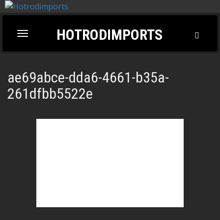
HOTRODIMPORTS
Toggl
Toggle
Searc
navigation
ae69abce-dda6-4661-b35a-
261dfbb5522e