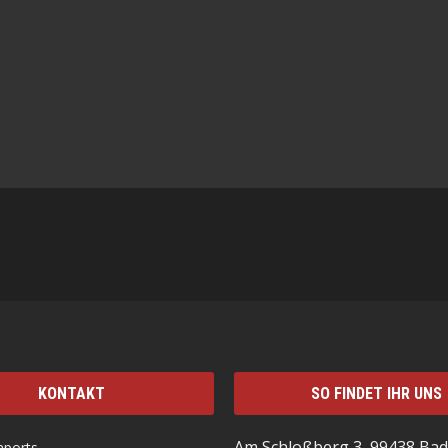
KONTAKT
SO FINDET IHR UNS
Am Schloßberg 3, 99438 Bad
mports