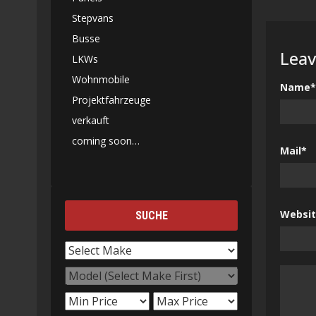
Stepvans
Busse
Leav
LKWs
Wohnmobile
Name*
Projektfahrzeuge
verkauft
coming soon…
Mail*
Websi
SUCHE