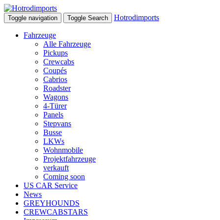
Hotrodimports
Toggle navigation
Toggle Search
Fahrzeuge
Alle Fahrzeuge
Pickups
Crewcabs
Coupés
Cabrios
Roadster
Wagons
4-Türer
Panels
Stepvans
Busse
LKWs
Wohnmobile
Projektfahrzeuge
verkauft
Coming soon
US CAR Service
News
GREYHOUNDS
CREWCABSTARS