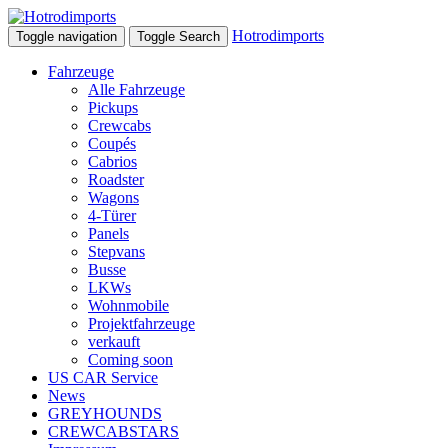
Hotrodimports
Toggle navigation
Toggle Search
Fahrzeuge
Alle Fahrzeuge
Pickups
Crewcabs
Coupés
Cabrios
Roadster
Wagons
4-Türer
Panels
Stepvans
Busse
LKWs
Wohnmobile
Projektfahrzeuge
verkauft
Coming soon
US CAR Service
News
GREYHOUNDS
CREWCABSTARS