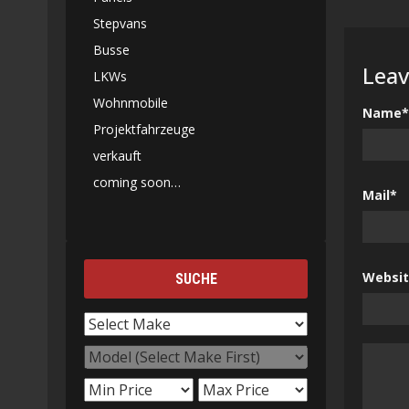
Stepvans
Busse
Leav
LKWs
Wohnmobile
Name*
Projektfahrzeuge
verkauft
coming soon…
Mail*
Websi
SUCHE