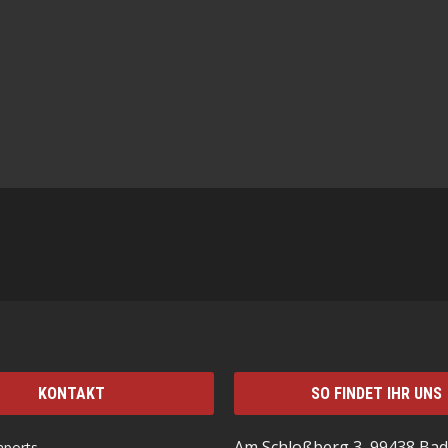
KONTAKT
SO FINDET IHR UNS
Am Schloßberg 3, 99438 Bad
mports