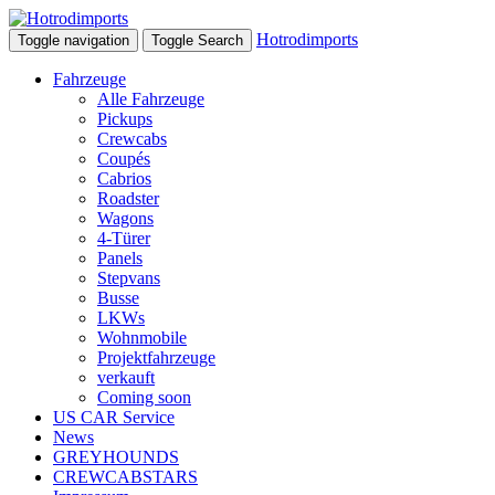
Hotrodimports
Toggle navigation
Toggle Search
Fahrzeuge
Alle Fahrzeuge
Pickups
Crewcabs
Coupés
Cabrios
Roadster
Wagons
4-Türer
Panels
Stepvans
Busse
LKWs
Wohnmobile
Projektfahrzeuge
verkauft
Coming soon
US CAR Service
News
GREYHOUNDS
CREWCABSTARS