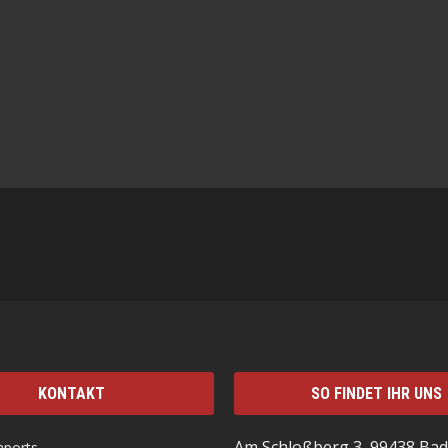
KONTAKT
SO FINDET IHR UNS
Am Schloßberg 3, 99438 Bad
mports