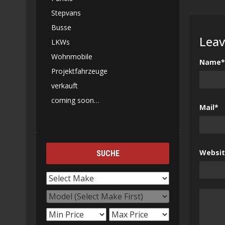
Stepvans
Busse
Leav
LKWs
Wohnmobile
Name*
Projektfahrzeuge
verkauft
coming soon…
Mail*
Websi
SUCHE