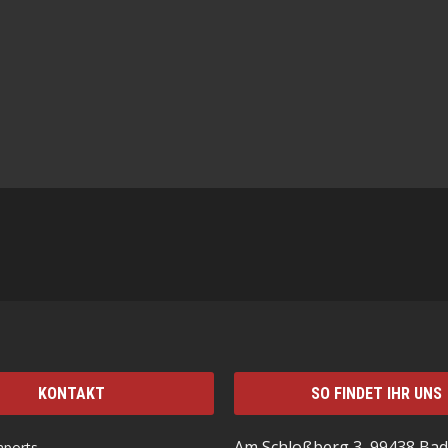
KONTAKT
SO FINDET IHR UNS
Am Schloßberg 3, 99438 Bad
mports