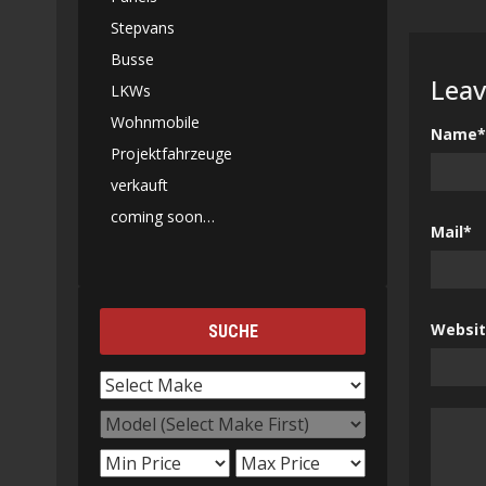
Stepvans
Busse
Leav
LKWs
Wohnmobile
Name*
Projektfahrzeuge
verkauft
coming soon…
Mail*
Websi
SUCHE