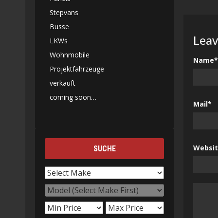
Stepvans
Busse
Leav
LKWs
Wohnmobile
Name*
Projektfahrzeuge
verkauft
coming soon…
Mail*
Websi
SUCHE