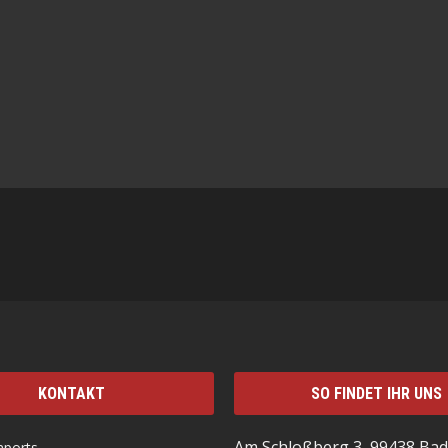
KONTAKT
SO FINDET IHR UNS
Am Schloßberg 3, 99438 Bad
mports