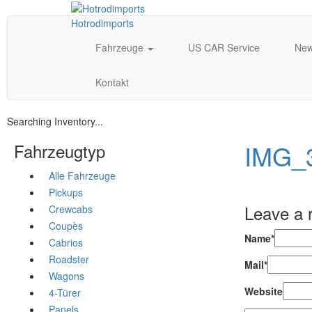
Hotrodimports
Fahrzeuge
US CAR Service
Ne
Kontakt
Searching Inventory...
IMG_
Fahrzeugtyp
Alle Fahrzeuge
Pickups
Leave a 
Crewcabs
Coupès
Name*
Cabrios
Roadster
Mail*
Wagons
Website
4-Türer
Panels