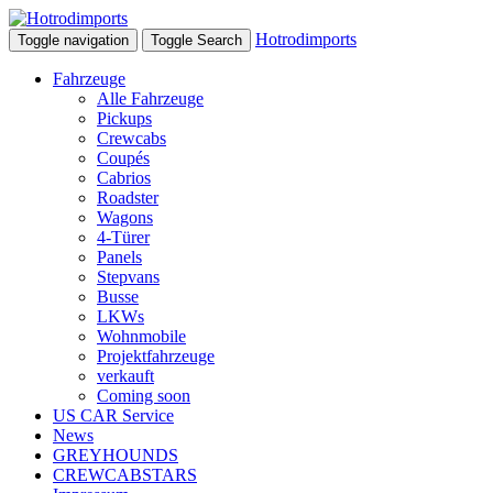
Hotrodimports
Toggle navigation
Toggle Search
Fahrzeuge
Alle Fahrzeuge
Pickups
Crewcabs
Coupés
Cabrios
Roadster
Wagons
4-Türer
Panels
Stepvans
Busse
LKWs
Wohnmobile
Projektfahrzeuge
verkauft
Coming soon
US CAR Service
News
GREYHOUNDS
CREWCABSTARS