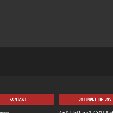
KONTAKT
SO FINDET IHR UNS
Am Schloßberg 3, 99438 Bad
mports