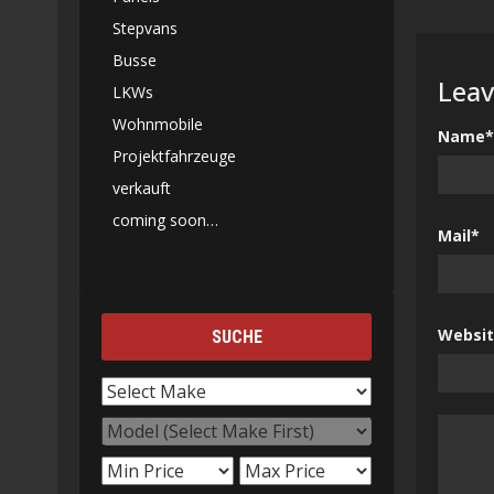
Stepvans
Busse
Leav
LKWs
Wohnmobile
Name*
Projektfahrzeuge
verkauft
coming soon…
Mail*
Websi
SUCHE