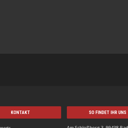
KONTAKT
SO FINDET IHR UNS
Am Schloßberg 3, 99438 Bad
mports