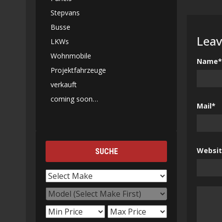
Stepvans
Busse
Leav
LKWs
Wohnmobile
Name*
Projektfahrzeuge
verkauft
coming soon…
Mail*
Websi
SUCHE