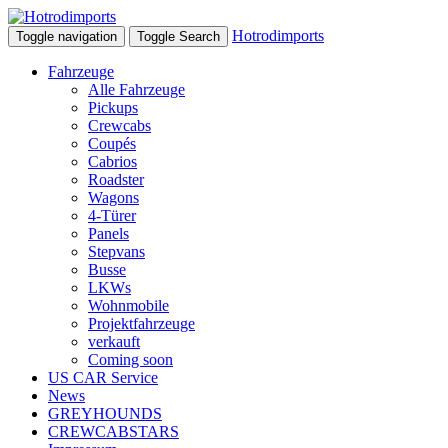
Hotrodimports
Toggle navigation
Toggle Search
Fahrzeuge
Alle Fahrzeuge
Pickups
Crewcabs
Coupés
Cabrios
Roadster
Wagons
4-Türer
Panels
Stepvans
Busse
LKWs
Wohnmobile
Projektfahrzeuge
verkauft
Coming soon
US CAR Service
News
GREYHOUNDS
CREWCABSTARS